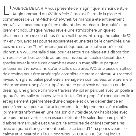
L'
AGENCE DE LA RIA vous présente ce magnifique manoir de style
Anglo-normand du XVIIIe siècle, à moins d’1 km de la plage et
commerces de Saint-Michel-Chef-Chef. Ce manoir a été entièrement
rénové avec beaucoup goût, en utilisant des matériaux de qualité et de
premier choix. Chaque niveau révèle une atmosphère unique et
chaleureuse. Au rez-de-chaussée, un hall traversant, un grand salon de 32
m² environ, avec ses poutres apparentes et une très belle cheminée, une
cuisine d’environ 17 m² aménagée et équipée, une autre entrée côté
pignon, un WC, une salle d’eau pour les retours de plage est à disposition.
Un escalier en bois accède au premier niveau, un couloir dessert deux
spacieuses et lumineuses chambres avec un magnifique parquet
entièrement rénové, ainsi qu’une salle d’eau avec WC. Une pièce en office
de dressing peut être aménagée complète ce premier niveau. Au second
niveau, un grand palier peut être aménagé en coin bureau, une première
chambre avec une pièce supplémentaire peut servir de bureau ou de
dressing. Une grande chambre traversante, sol en parquet avec un poêle à
granulés, une salle de bains avec toilettes. Cette propriété exceptionnelle
est également agrémentée d'une chapelle et d'une dépendance en
pierre à rénover pour un futur logement. Une dépendance a été d’ailleurs
joliment transformée en une maison d'invités de 50m² habitables avec
une piscine couverte et son espace détente. Un splendide parc planté
d’arbres remarquables, et une prairie entourée de chênes centenaires
avec un grand étang viennent parfaire ce bien d’1.4 ha pour savourer le
calme et la beauté du lieu. Honoraires : 30 000 € TTC (3,61 %) inclus