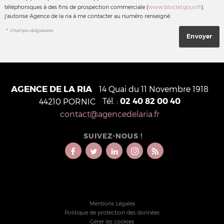
téléphoniques à des fins de prospection commerciale (
www.bloctel.gouv.fr
),
j'autorise Agence de la ria à me contacter au numéro renseigné.
*
Champs obligatoires
AGENCE DE LA RIA
14 Quai du 11 Novembre 1918
Tél. :
02 40 82 00 40
44210
PORNIC
contact@agencedelaria.fr
SUIVEZ-NOUS !
Mentions Légales
Politique de protection des données
Gérer les cookies