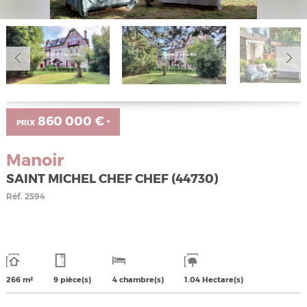
860 000 €
PRIX
*
Manoir
SAINT MICHEL CHEF CHEF (44730)
Réf.
2594
266 m²
9 pièce(s)
4 chambre(s)
1.04 Hectare(s)