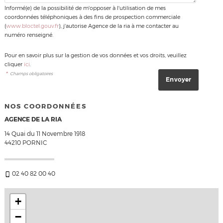
Informé(e) de la possibilité de m'opposer à l'utilisation de mes
coordonnées téléphoniques à des fins de prospection commerciale
(
www.bloctel.gouv.fr
), j'autorise Agence de la ria à me contacter au
numéro renseigné.
Pour en savoir plus sur la gestion de vos données et vos droits, veuillez
cliquer
ici
.
*
Champs obligatoires
NOS COORDONNÉES
AGENCE DE LA RIA
14 Quai du 11 Novembre 1918
44210
PORNIC
02 40 82 00 40
+
−