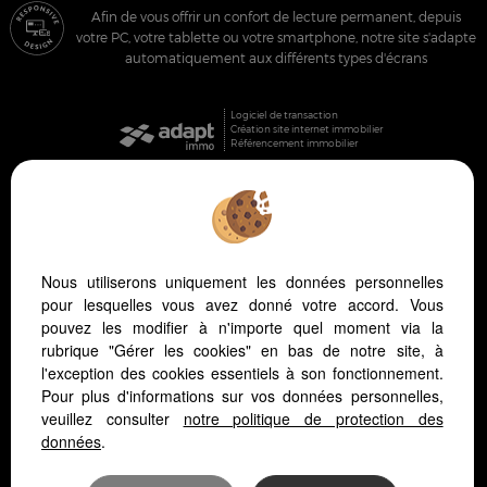
Afin de vous offrir un confort de lecture permanent, depuis
votre PC, votre tablette ou votre smartphone, notre site s'adapte
automatiquement aux différents types d'écrans
Logiciel de transaction
Création site internet immobilier
Référencement immobilier
Pornic (44210)
La Bernerie En Retz (44760)
Nous utiliserons uniquement les données personnelles
Prefailles (44770)
pour lesquelles vous avez donné votre accord. Vous
La Plaine Sur Mer (44770)
pouvez les modifier à n'importe quel moment via la
Frossay (44320)
rubrique "Gérer les cookies" en bas de notre site, à
La Montagne (44620)
l'exception des cookies essentiels à son fonctionnement.
Tharon Plage (44730)
Pour plus d'informations sur vos données personnelles,
Saint Michel Chef Chef (44730)
veuillez consulter
notre politique de protection des
données
.