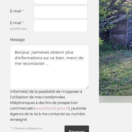
E-mail
*
E-mail
*
(confirmer)
Message
Informé(e) de la possibilité de m'opposer à
l'utilisation de mes coordonnées
téléphoniques à des fins de prospection
commerciale (
www.bloctel.gouv.fr
), j'autorise
Agence de la ria à me contacter au numéro
renseigné.
*
Champs obligatoires