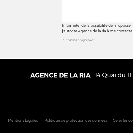
Informé(e) de la possibilité de m'opposer
j'autorise Agence de la ria à me contact
*
Champs obligatoires
AGENCE DE LA RIA
14 Quai du 1
Mentions Légales
Politique de protection des données
Gérer les co