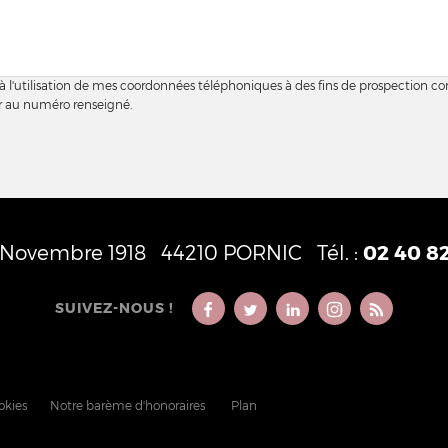
 à l'utilisation de mes coordonnées téléphoniques à des fins de prospection c
er au numéro renseigné.
1 Novembre 1918
44210
PORNIC
Tél. :
02 40 8
SUIVEZ-NOUS !
okies
Notre barème d'honoraires
Plan