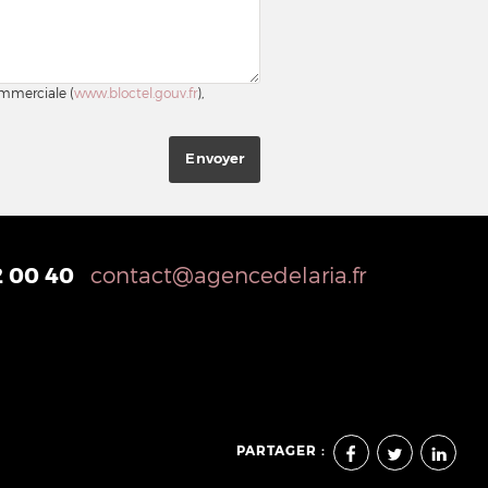
ommerciale (
www.bloctel.gouv.fr
),
2 00 40
contact@agencedelaria.fr
PARTAGER :