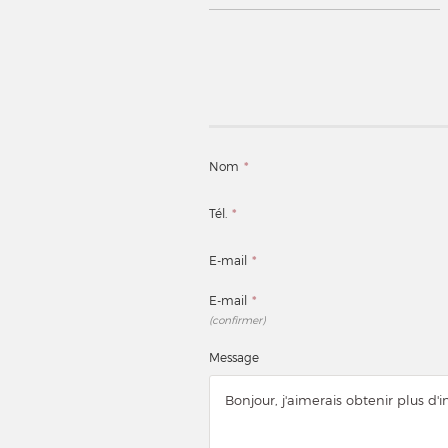
Nom
*
Tél.
*
E-mail
*
E-mail
*
(confirmer)
Message