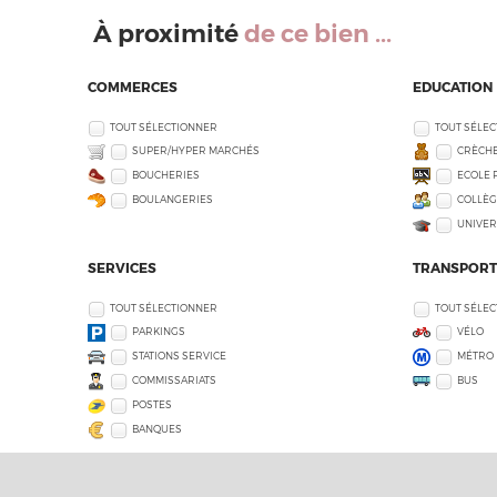
À proximité
de ce bien ...
COMMERCES
EDUCATION
TOUT SÉLECTIONNER
TOUT SÉLE
SUPER/HYPER MARCHÉS
CRÈCHE
BOUCHERIES
ECOLE 
BOULANGERIES
COLLÈG
UNIVER
SERVICES
TRANSPORT
TOUT SÉLECTIONNER
TOUT SÉLE
PARKINGS
VÉLO
STATIONS SERVICE
MÉTRO
COMMISSARIATS
BUS
POSTES
BANQUES